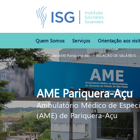
Quem Somos
Serviços
Orientação aos visi
ISG
>
Home AME Pariquera-Açu
>
RELAÇÃO DE SALÁRIOS –
AME Pariquera-Açu
Ambulatório Médico de Especi
(AME) de Pariquera-Açu