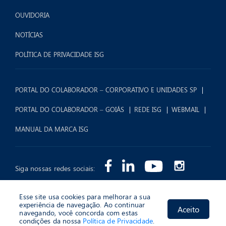
OUVIDORIA
NOTÍCIAS
POLÍTICA DE PRIVACIDADE ISG
PORTAL DO COLABORADOR – CORPORATIVO E UNIDADES SP
PORTAL DO COLABORADOR – GOIÁS
REDE ISG
WEBMAIL
MANUAL DA MARCA ISG
Siga nossas redes sociais:
Esse site usa cookies para melhorar a sua
experiência de navegação. Ao continuar
Aceito
navegando, você concorda com estas
2026 © Instituto Sócrates Guanaes (ISG) - Todos os Direitos Reservados.
condições da nossa
Política de Privacidade
.