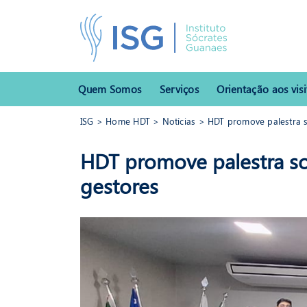
Quem Somos
Serviços
Orientação aos visi
ISG
>
Home HDT
>
Notícias
> HDT promove palestra s
ISG
>
Home HDT
>
Notícias
> HDT promove palestra sobre C
HDT promove palestra s
HDT
gestores