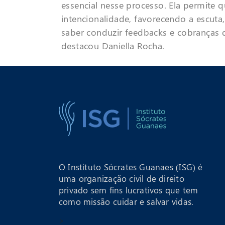
essencial nesse processo. Ela permite 
intencionalidade, favorecendo a escuta
saber conduzir feedbacks e cobranças d
destacou Daniella Rocha.
O Instituto Sócrates Guanaes (ISG) é
uma organização civil de direito
privado sem fins lucrativos que tem
como missão cuidar e salvar vidas.
>