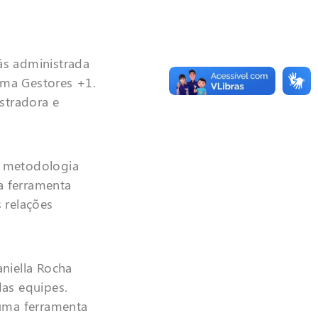
ás administrada
rama Gestores +1.
stradora e
 a metodologia
a ferramenta
 relações
niella Rocha
das equipes.
 uma ferramenta