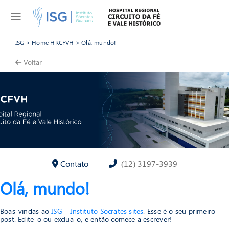
ISG
>
Home HRCFVH
>
Olá, mundo!
Voltar
Contato
(12) 3197-3939
Olá, mundo!
Boas-vindas ao
ISG – Instituto Socrates sites
. Esse é o seu primeiro
post. Edite-o ou exclua-o, e então comece a escrever!