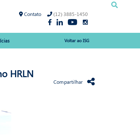
Contato
(12) 3885-1450
ícias
Voltar ao ISG
HRLN
 no HRLN
Compartilhar