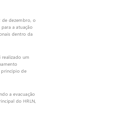
12 de dezembro, o
 para a atuação
onais dentro da
i realizado um
inamento
 princípio de
indo a evacuação
rincipal do HRLN,