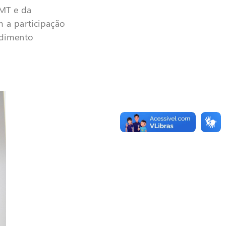
MT e da
 a participação
edimento