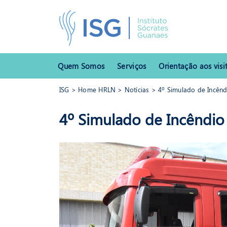
Quem Somos
Serviços
Orientação aos visi
ISG
>
Home HRLN
>
Notícias
> 4º Simulado de Incênd
ISG
>
Home HRLN
>
Notícias
> 4º Simulado de Incêndio e A
4º Simulado de Incêndio