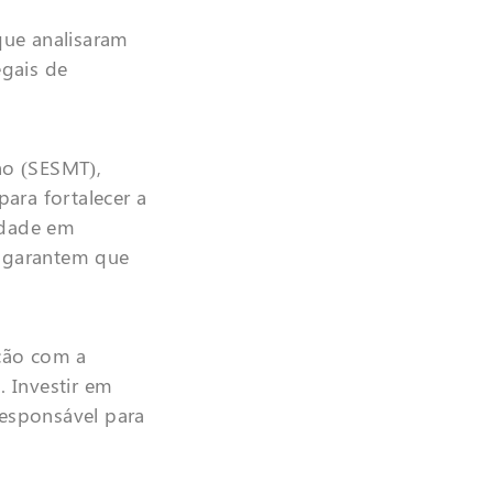
que analisaram
egais de
ho (SESMT),
ara fortalecer a
idade em
e garantem que
ção com a
 Investir em
responsável para