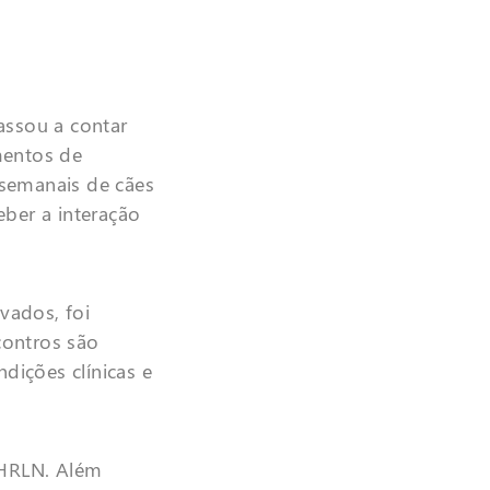
ssou a contar
mentos de
semanais de cães
eber a interação
vados, foi
contros são
ições clínicas e
 HRLN. Além