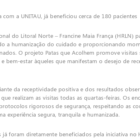
ia com a UNITAU, já beneficiou cerca de 180 pacientes
onal do Litoral Norte – Francine Maia França (HRLN)
pa
endo a humanização do cuidado e proporcionando mo
rnados. O projeto
Patas que Acolhem
promove visitas 
a e bem-estar àqueles que manifestam o desejo de rec
iante da receptividade positiva e dos resultados obser
que realizam as visitas todas as quartas-feiras. Os en
otocolos rigorosos de segurança, respeitando as cond
a experiência segura, tranquila e humanizada.
s
já foram diretamente beneficiados pela iniciativa no