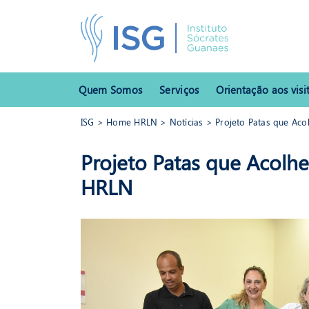
Quem Somos
Serviços
Orientação aos visi
ISG
>
Home HRLN
>
Notícias
> Projeto Patas que Ac
ISG
>
Home HRLN
>
Notícias
> Projeto Patas que Acolhem 
Projeto Patas que Acol
HRLN
HRLN