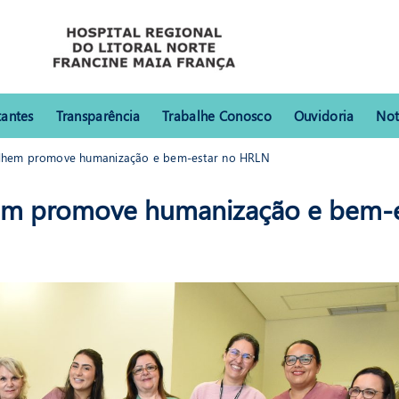
tantes
Transparência
Trabalhe Conosco
Ouvidoria
Not
olhem promove humanização e bem-estar no HRLN
promove humanização e bem-estar no HRLN
hem promove humanização e bem-e