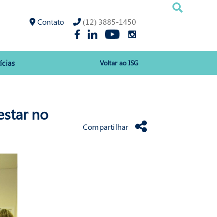
Contato
(12) 3885-1450
ícias
Voltar ao ISG
star no
Compartilhar