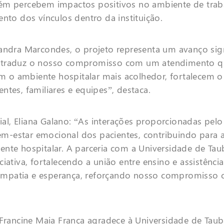
ém percebem impactos positivos no ambiente de traba
nto dos vínculos dentro da instituição.
andra Marcondes, o projeto representa um avanço sign
m traduz o nosso compromisso com um atendimento qu
nam o ambiente hospitalar mais acolhedor, fortalecem 
ntes, familiares e equipes”, destaca.
l, Eliana Galano: “As interações proporcionadas pelo
m-estar emocional dos pacientes, contribuindo para 
nte hospitalar. A parceria com a Universidade de Tau
iativa, fortalecendo a união entre ensino e assistênc
o, empatia e esperança, reforçando nosso compromiss
 Francine Maia França agradece à Universidade de Tau