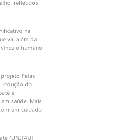
lho, refletidos
ificativo na
e vai além da
o vínculo humano
 projeto Patas
a redução do
baté é
ia em saúde. Mais
o com um cuidado
baté (UNITAU)