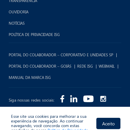
TRANSPARÊNCIA
OUVIDORIA
NOTÍCIAS
POLÍTICA DE PRIVACIDADE ISG
PORTAL DO COLABORADOR – CORPORATIVO E UNIDADES SP
PORTAL DO COLABORADOR – GOIÁS
REDE ISG
WEBMAIL
MANUAL DA MARCA ISG
Siga nossas redes sociais:
Esse site usa cookies para melhorar a sua
experiência de navegação. Ao continuar
Aceito
navegando, você concorda com estas
2026 © Instituto Sócrates Guanaes (ISG) - Todos os Direitos Reservados.