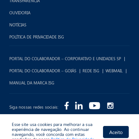
TRANSPARÊNCIA
OUVIDORIA
NOTÍCIAS
POLÍTICA DE PRIVACIDADE ISG
PORTAL DO COLABORADOR – CORPORATIVO E UNIDADES SP
PORTAL DO COLABORADOR – GOIÁS
REDE ISG
WEBMAIL
MANUAL DA MARCA ISG
Siga nossas redes sociais:
Esse site usa cookies para melhorar a sua
experiência de navegação. Ao continuar
Aceito
navegando, você concorda com estas
2026 © Instituto Sócrates Guanaes (ISG) - Todos os Direitos Reservados.