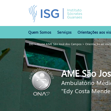
Quem Somos
Serviços
Orientações aos vis
ISG
>
Home AME São José dos Campos
>
Orientação ao visit
AME São Jo
Ambulatório Médic
"Edy Costa Mende