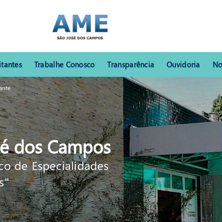
itantes
Trabalhe Conosco
Transparência
Ouvidoria
No
ante
sé dos Campos
o de Especialidades
s"