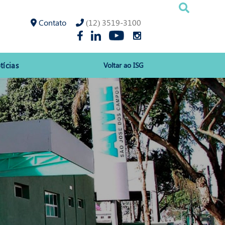
Contato
(12) 3519-3100
tícias
Voltar ao ISG