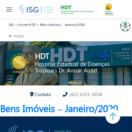
ISG
>
Home HDT
>
Bens Imóveis – Janeiro/2020
Voltar
HDT
Hospital Estadual de Doenças
Tropicais Dr. Anuar Auad
Contato
(62) 3201-3658
Bens Imóveis – Janeiro/2020