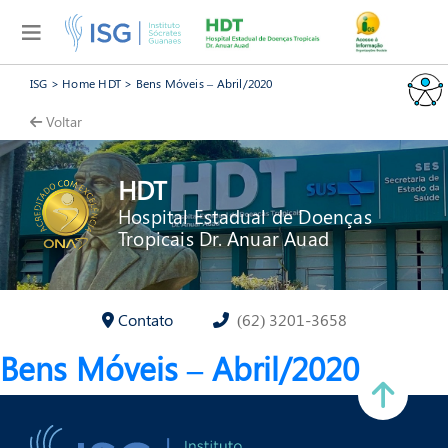
ISG
>
Home HDT
>
Bens Móveis – Abril/2020
Voltar
HDT
Hospital Estadual de Doenças
Tropicais Dr. Anuar Auad
Contato
(62) 3201-3658
Bens Móveis – Abril/2020