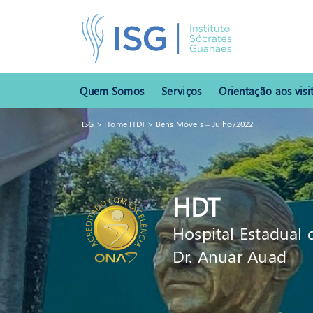
Quem Somos
Serviços
Orientação aos visi
ISG
>
Home HDT
>
Bens Móveis – Julho/2022
HDT
Hospital Estadual 
Dr. Anuar Auad