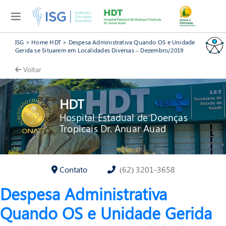
ISG
>
Home HDT
>
Despesa Administrativa Quando OS e Unidade
Gerida se Situarem em Localidades Diversas – Dezembro/2019
Voltar
HDT
Hospital Estadual de Doenças
Tropicais Dr. Anuar Auad
Contato
(62) 3201-3658
Despesa Administrativa
Quando OS e Unidade Gerida