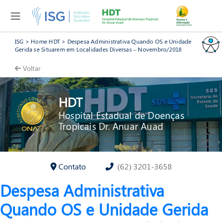
ISG
>
Home HDT
>
Despesa Administrativa Quando OS e Unidade
Gerida se Situarem em Localidades Diversas – Novembro/2018
Voltar
HDT
Hospital Estadual de Doenças
Tropicais Dr. Anuar Auad
Contato
(62) 3201-3658
Despesa Administrativa
Quando OS e Unidade Gerida