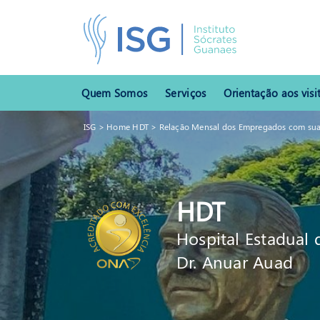
Quem Somos
Serviços
Orientação aos visi
ISG
>
Home HDT
>
Relação Mensal dos Empregados com sua
HDT
Hospital Estadual 
Dr. Anuar Auad