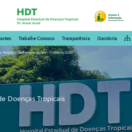
tantes
Trabalhe Conosco
Transparência
Ouvidoria
s Respectivas Remunerações – Outubro/2020
de Doenças Tropicais