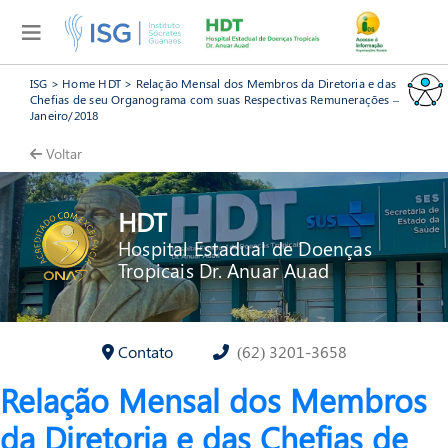
ISG
>
Home HDT
>
Relação Mensal dos Membros da Diretoria e das
Chefias de seu Organograma com suas Respectivas Remunerações –
Janeiro/2018
Voltar
HDT
Hospital Estadual de Doenças
Tropicais Dr. Anuar Auad
Contato
(62) 3201-3658
Relação Mensal dos Membros
da Diretoria e das Chefias de