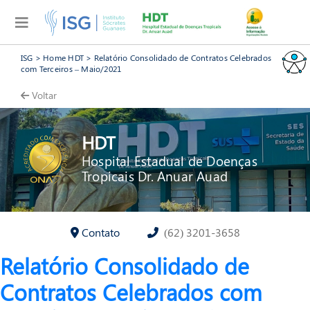
ISG
>
Home HDT
>
Relatório Consolidado de Contratos Celebrados
com Terceiros – Maio/2021
Voltar
HDT
Hospital Estadual de Doenças
Tropicais Dr. Anuar Auad
Contato
(62) 3201-3658
Relatório Consolidado de
Contratos Celebrados com