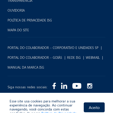
TRANSPARÊNCIA
OUVIDORIA
POLÍTICA DE PRIVACIDADE ISG
MAPA DO SITE
PORTAL DO COLABORADOR – CORPORATIVO E UNIDADES SP
PORTAL DO COLABORADOR – GOIÁS
REDE ISG
WEBMAIL
MANUAL DA MARCA ISG
Siga nossas redes sociais:
Esse site usa cookies para melhorar a sua
experiência de navegação. Ao continuar
Aceito
navegando, você concorda com estas
2026 © Instituto Sócrates Guanaes (ISG) - Todos os Direitos Reservados.