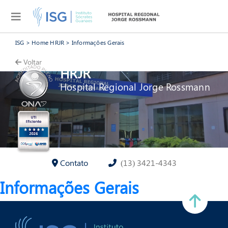
ISG
>
Home HRJR
>
Informações Gerais
Voltar
HRJR
Hospital Regional Jorge Rossmann
Contato
(13) 3421-4343
Informações Gerais