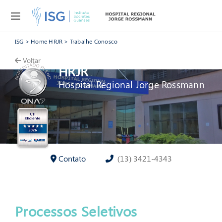
Página - » Trabalhe Conosco
ISG
>
Home HRJR
>
Trabalhe Conosco
Voltar
HRJR
Hospital Regional Jorge Rossmann
Contato
(13) 3421-4343
Processos Seletivos