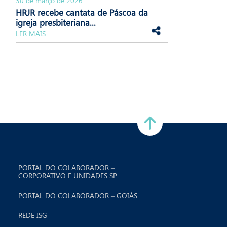
30 de março de 2026
HRJR recebe cantata de Páscoa da
igreja presbiteriana...
LER MAIS
PORTAL DO COLABORADOR –
CORPORATIVO E UNIDADES SP
PORTAL DO COLABORADOR – GOIÁS
REDE ISG