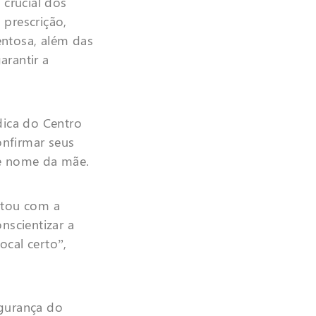
 crucial dos
 prescrição,
ntosa, além das
arantir a
dica do Centro
onfirmar seus
 e nome da mãe.
ntou com a
nscientizar a
ocal certo”,
gurança do