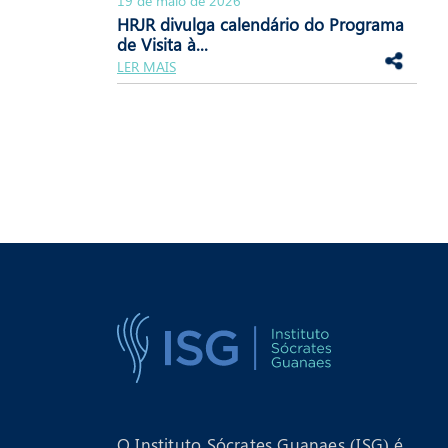
19 de maio de 2026
HRJR divulga calendário do Programa
de Visita à...
LER MAIS
O Instituto Sócrates Guanaes (ISG) é