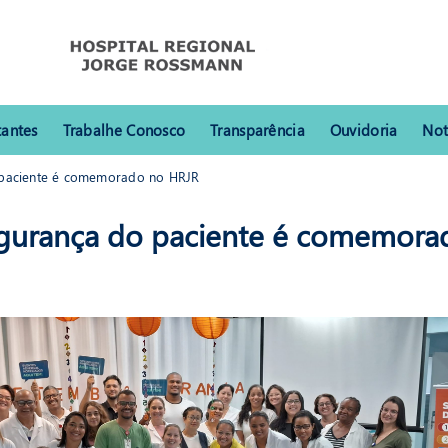
tantes
Trabalhe Conosco
Transparência
Ouvidoria
Not
paciente é comemorado no HRJR
te é comemorado no HRJR
gurança do paciente é comemora