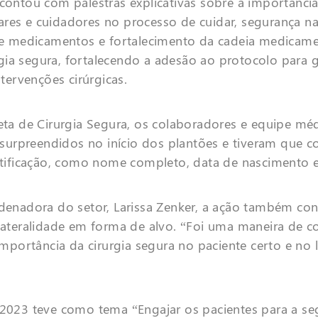
ontou com palestras explicativas sobre a importância
iares e cuidadores no processo de cuidar, segurança na
e medicamentos e fortalecimento da cadeia medicame
rgia segura, fortalecendo a adesão ao protocolo para g
tervenções cirúrgicas.
ta de Cirurgia Segura, os colaboradores e equipe mé
 surpreendidos no início dos plantões e tiveram que c
tificação, como nome completo, data de nascimento
enadora do setor, Larissa Zenker, a ação também co
ateralidade em forma de alvo. “Foi uma maneira de co
mportância da cirurgia segura no paciente certo e no l
023 teve como tema “Engajar os pacientes para a se