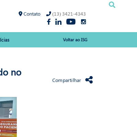
Contato
(13) 3421-4343
ícias
Voltar ao ISG
do no
Compartilhar