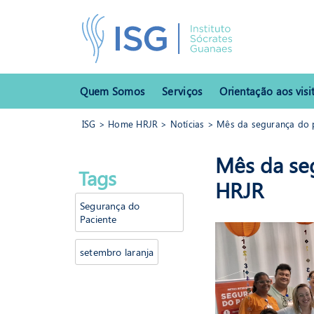
Quem Somos
Serviços
Orientação aos visi
ISG
>
Home HRJR
>
Notícias
> Mês da segurança do 
ISG
>
Home HRJR
>
Notícias
> Mês da segurança do pacien
Mês da se
Tags
HRJR
HRJR
Segurança do
Paciente
setembro laranja