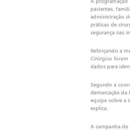
A programação c
pacientes, famil
administração d
práticas de ciru
segurança nas in
Reforçando a me
Cirúrgico foram
dados para iden
Segundo a coord
demarcação da l
equipe sobre a i
explica.
A campanha de 2