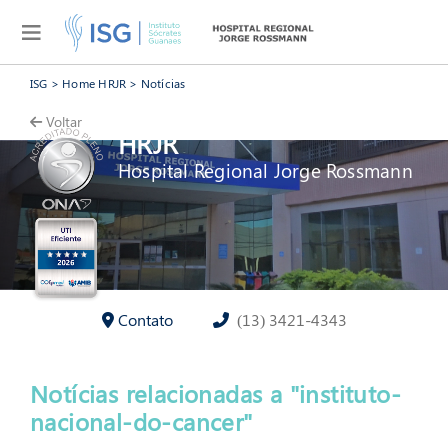
Página - » Instituto Nacional d
ISG
>
Home HRJR
>
Notícias
Voltar
HRJR
Hospital Regional Jorge Rossmann
Contato
(13) 3421-4343
Notícias relacionadas a "instituto-
nacional-do-cancer"