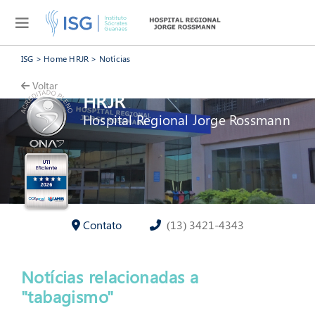
Página - » Tabagismo
ISG
>
Home HRJR
>
Notícias
Voltar
HRJR
Hospital Regional Jorge Rossmann
Contato
(13) 3421-4343
Notícias relacionadas a
"tabagismo"