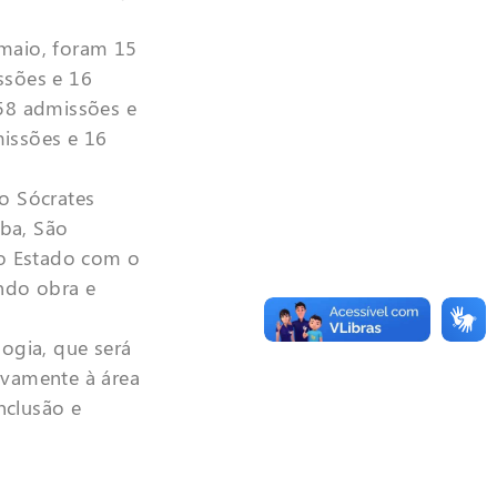
 maio, foram 15
ssões e 16
 58 admissões e
missões e 16
to Sócrates
uba, São
do Estado com o
ndo obra e
ogia, que será
ivamente à área
nclusão e