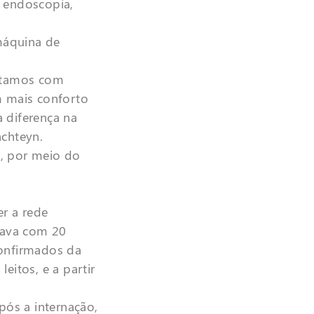
, endoscopia,
máquina de
ontamos com
m mais conforto
 diferença na
nchteyn.
a, por meio do
er a rede
erava com 20
confirmados da
eitos, e a partir
pós a internação,