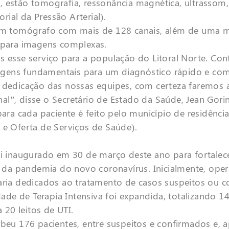
, estão tomografia, ressonância magnética, ultrassom
ial da Pressão Arterial).
m tomógrafo com mais de 128 canais, além de uma 
a para imagens complexas.
is esse serviço para a população do Litoral Norte. C
gens fundamentais para um diagnóstico rápido e co
a dedicação das nossas equipes, com certeza faremos a
l”, disse o Secretário de Estado da Saúde, Jean Gori
a cada paciente é feito pelo município de residênci
ulação e Oferta de Serviços de Saúde).
oi inaugurado em 30 de março deste ano para fortalec
to da pandemia do novo coronavírus. Inicialmente, op
maria dedicados ao tratamento de casos suspeitos ou 
 de Terapia Intensiva foi expandida, totalizando 14 l
20 leitos de UTI.
ebeu 176 pacientes, entre suspeitos e confirmados e, a