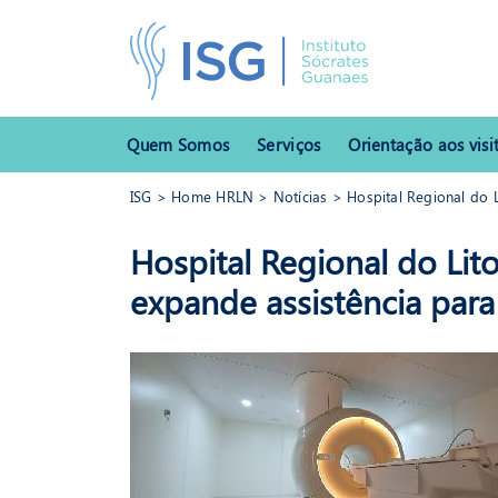
Quem Somos
Serviços
Orientação aos visi
ISG
>
Home HRLN
>
Notícias
> Hospital Regional do L
ISG
>
Home HRLN
>
Notícias
> Hospital Regional do Litoral
Hospital Regional do Lit
expande assistência para