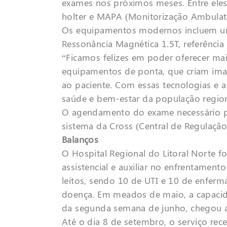
exames nos próximos meses. Entre eles
holter e MAPA (Monitorização Ambulator
Os equipamentos modernos incluem u
Ressonância Magnética 1.5T, referênci
“Ficamos felizes em poder oferecer ma
equipamentos de ponta, que criam ima
ao paciente. Com essas tecnologias e 
saúde e bem-estar da população regiona
O agendamento do exame necessário par
sistema da Cross (Central de Reg
Balanços
O Hospital Regional do Litoral Norte f
assistencial e auxiliar no enfrentamen
leitos, sendo 10 de UTI e 10 de enfer
doença. Em meados de maio, a capacidade
da segunda semana de junho, chegou a 
Até o dia 8 de setembro, o serviço rec