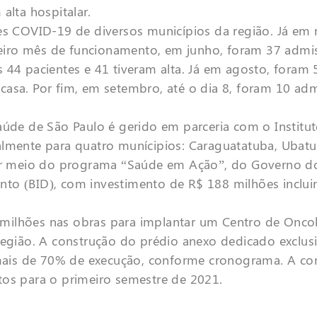
alta hospitalar.
tes COVID-19 de diversos municípios da região. Já em
rceiro mês de funcionamento, em junho, foram 37 admi
 44 pacientes e 41 tiveram alta. Já em agosto, foram
casa. Por fim, em setembro, até o dia 8, foram 10 ad
aúde de São Paulo é gerido em parceria com o Institu
almente para quatro munícipios: Caraguatatuba, Ubat
 por meio do programa “Saúde em Ação”, do Governo 
to (BID), com investimento de R$ 188 milhões inclui
milhões nas obras para implantar um Centro de Oncol
região. A construção do prédio anexo dedicado exclus
ais de 70% de execução, conforme cronograma. A co
tos para o primeiro semestre de 2021.