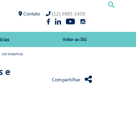
Contato
(12) 3885-1450
ícias
Voltar ao ISG
e coronavírus
s e
Compartilhar