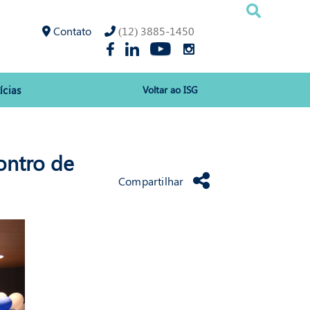
Contato
(12) 3885-1450
ícias
Voltar ao ISG
ontro de
Compartilhar