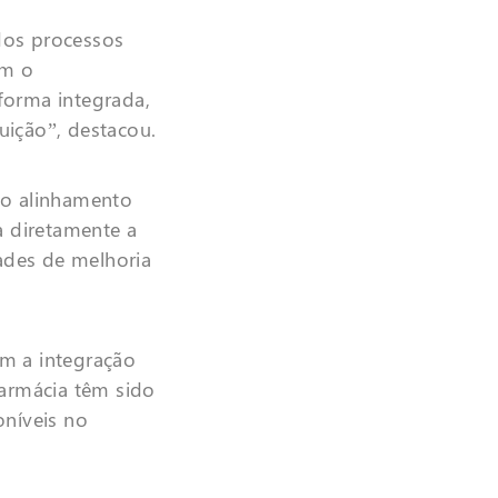
dos processos
am o
orma integrada,
tuição”, destacou.
do alinhamento
a diretamente a
dades de melhoria
m a integração
armácia têm sido
oníveis no