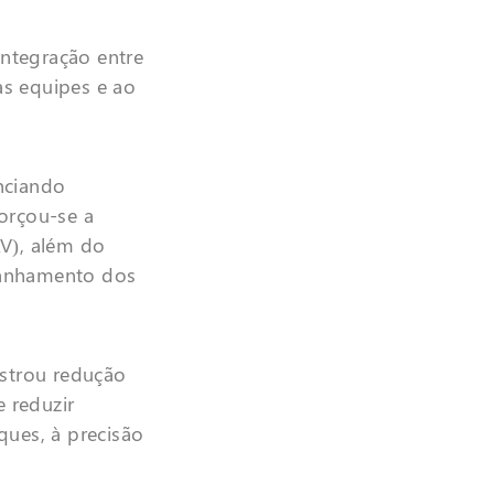
Integração entre
as equipes e ao
nciando
orçou-se a
AV), além do
panhamento dos
strou redução
e reduzir
ques, à precisão