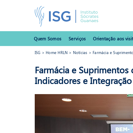
Quem Somos
Serviços
Orientação aos visi
ISG
>
Home HRLN
>
Notícias
> Farmácia e Suprimento
ISG
>
Home HRLN
>
Notícias
> Farmácia e Suprimentos do H
Farmácia e Suprimentos
Indicadores e Integração