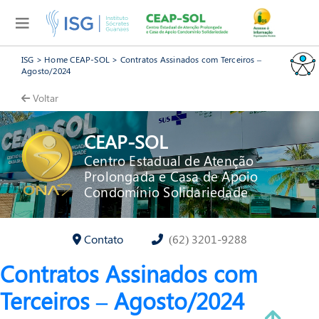
ISG
>
Home CEAP-SOL
>
Contratos Assinados com Terceiros –
Agosto/2024
Voltar
CEAP-SOL
Centro Estadual de Atenção
Prolongada e Casa de Apoio
Condomínio Solidariedade
Contato
(62) 3201-9288
Contratos Assinados com
Terceiros – Agosto/2024