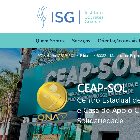
Quem Somos
Serviços
Orientação aos visi
ISG
>
Home CEAP-SOL
>
Edital n.º 60082 – Material de Expe
CEAP-SOL
Centro Estadual d
e Casa de Apoio 
Solidariedade