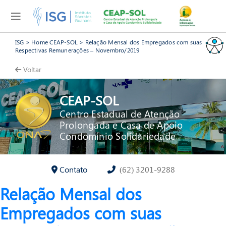
ISG
>
Home CEAP-SOL
>
Relação Mensal dos Empregados com suas
Respectivas Remunerações – Novembro/2019
Voltar
CEAP-SOL
Centro Estadual de Atenção
Prolongada e Casa de Apoio
Condomínio Solidariedade
Contato
(62) 3201-9288
Relação Mensal dos
Empregados com suas