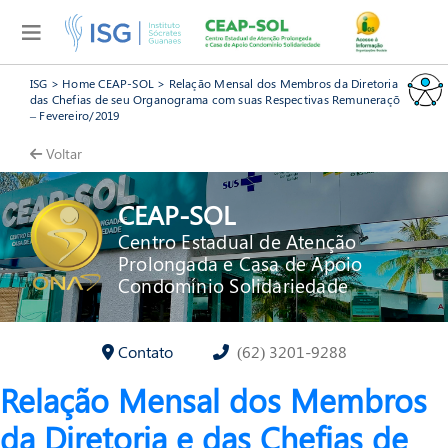
ISG
>
Home CEAP-SOL
>
Relação Mensal dos Membros da Diretoria e
das Chefias de seu Organograma com suas Respectivas Remunerações
– Fevereiro/2019
Voltar
CEAP-SOL
Centro Estadual de Atenção
Prolongada e Casa de Apoio
Condomínio Solidariedade
Contato
(62) 3201-9288
Relação Mensal dos Membros
da Diretoria e das Chefias de