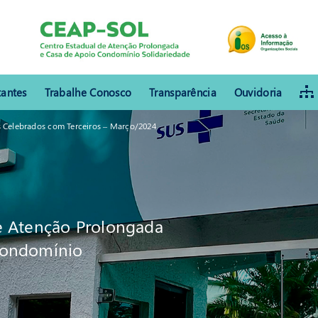
tantes
Trabalhe Conosco
Transparência
Ouvidoria
s Celebrados com Terceiros – Março/2024
e Atenção Prolongada
Condomínio