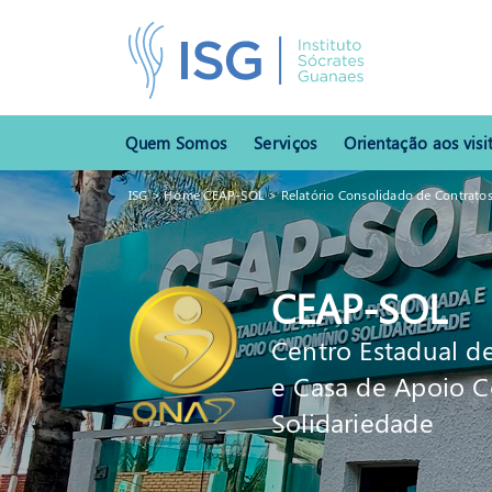
Quem Somos
Serviços
Orientação aos visi
ISG
>
Home CEAP-SOL
>
Relatório Consolidado de Contrato
CEAP-SOL
Centro Estadual d
e Casa de Apoio 
Solidariedade