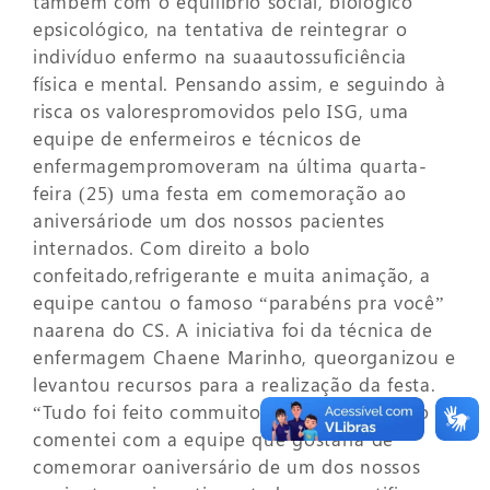
também com
o equilíbrio social, biológico
epsicológico, na tentativa de reintegrar o
indivíduo enfermo na suaautossuficiência
física e mental. Pensando assim, e seguindo à
risca os valorespromovidos pelo ISG, uma
equipe de enfermeiros e técnicos de
enfermagempromoveram na última quarta-
feira (25) uma festa em comemoração ao
aniversáriode um dos nossos pacientes
internados. Com direito a bolo
confeitado,refrigerante e muita animação, a
equipe cantou o famoso “parabéns pra você”
naarena do CS. A iniciativa foi da técnica de
enfermagem Chaene Marinho, queorganizou e
levantou recursos para a realização da festa.
“Tudo foi feito commuito carinho… quando
comentei com a equipe que gostaria de
comemorar oaniversário de um dos nossos