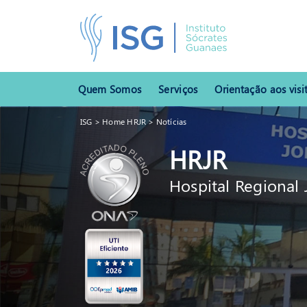
Página - » residência médica
Quem Somos
Serviços
Orientação aos visi
ISG
>
Home HRJR
>
Notícias
HRJR
Hospital Regional