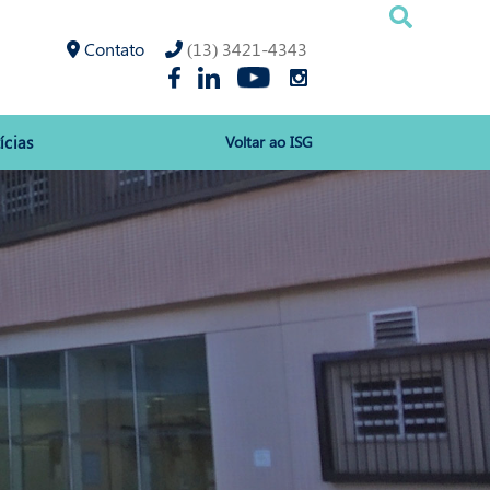
Contato
(13) 3421-4343
ícias
Voltar ao ISG