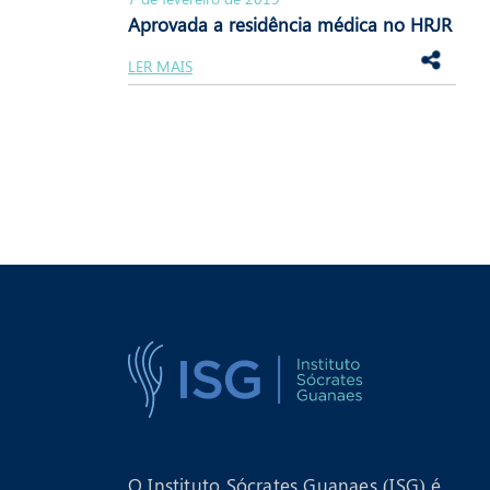
Aprovada a residência médica no HRJR
LER MAIS
O Instituto Sócrates Guanaes (ISG) é