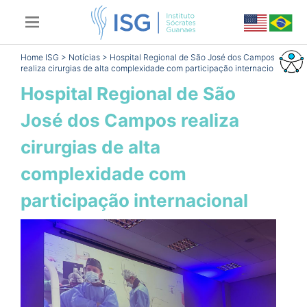
Home ISG
>
Notícias
> Hospital Regional de São José dos Campos
realiza cirurgias de alta complexidade com participação internacional
Notícia -
Hospital Regional de São
José dos Campos realiza
cirurgias de alta
complexidade com
participação internacional